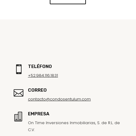
TELÉFONO

+52.984.116.1831
CORREO

contacto@condosentulum.com
EMPRESA

On Time Inversiones Inmobiliarias, S. de R.L. de
C.V.