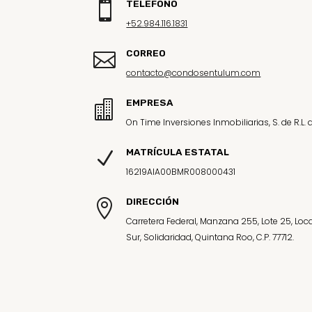
TELÉFONO

+52.984.116.1831
CORREO

contacto@condosentulum.com
EMPRESA

On Time Inversiones Inmobiliarias, S. de R.L. d
MATRÍCULA ESTATAL
N
16219AIA00BMR008000431
DIRECCIÓN

Carretera Federal, Manzana 255, Lote 25, Loca
Sur, Solidaridad, Quintana Roo, C.P. 77712.