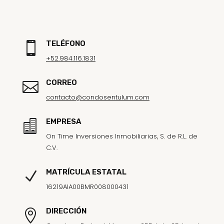
TELÉFONO

+52.984.116.1831
CORREO

contacto@condosentulum.com
EMPRESA

On Time Inversiones Inmobiliarias, S. de R.L. de
C.V.
MATRÍCULA ESTATAL
N
16219AIA00BMR008000431
DIRECCIÓN
