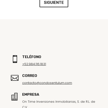
SIGUIENTE
TELÉFONO

+52.984.116.1831
CORREO

contacto@condosentulum.com
EMPRESA

On Time Inversiones Inmobiliarias, S. de R.L. de
C.V.